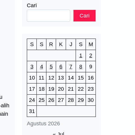
Cari
Cari
S
S
R
K
J
S
M
1
2
3
4
5
6
7
8
9
10
11
12
13
14
15
16
17
18
19
20
21
22
23
u
24
25
26
27
28
29
30
alih
31
main
Agustus 2026
« Jul