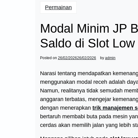
Permainan
Modal Minim JP B
Saldo di Slot Low V
Posted on
26/02/2026
26/02/2026
by
admin
Narasi tentang mendapatkan kemenanga
menggunakan modal receh adalah daya ta
Namun, realitanya tidak semudah memba
anggaran terbatas, mengejar kemenanga
dengan menerapkan
trik manajemen s
bertaruh membabi buta pada mesin yang
cerdas akan memilih jalan yang lebih sta