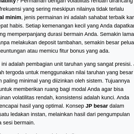
atility
? Permainan dengan volatilitas rendah dirancang
kuensi yang sering meskipun nilainya tidak terlalu
al minim
, jenis permainan ini adalah sahabat terbaik ka
pat habis. Setiap kemenangan kecil yang Anda dapatka
ang memperpanjang durasi bermain Anda. Semakin lama
anpa melakukan deposit tambahan, semakin besar pelu
untungan atau memicu fitur bonus yang ada.
ni adalah pembagian unit taruhan yang sangat presisi. 
ah tergoda untuk menggunakan nilai taruhan yang besar 
n paling minimal yang diizinkan oleh sistem. Tujuannya
untuk memberikan ruang bagi modal Anda agar bisa
an volatilitas rendah, konsistensi adalah kunci. Anda
ncapai hasil yang optimal. Konsep
JP besar
dalam
 satu ledakan instan, melainkan hasil dari pengumpulan
 sesi bermain.