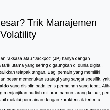
esar? Trik Manajemen
olatility
n raksasa atau “Jackpot” (JP) hanya dengan
rik utama yang sering digaungkan di dunia digital.
likkan telapak tangan. Bagi pemain yang memiliki
n besar memerlukan strategi yang sangat spesifik, yait
aldo
yang disiplin pada jenis permainan yang tepat. Alih-
 menjanjikan hadiah miliaran namun jarang keluar, pe
bil melalui permainan dengan karakteristik tertentu.