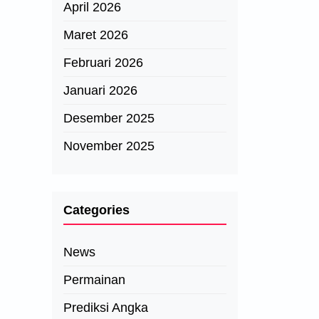
April 2026
Maret 2026
Februari 2026
Januari 2026
Desember 2025
November 2025
Categories
News
Permainan
Prediksi Angka