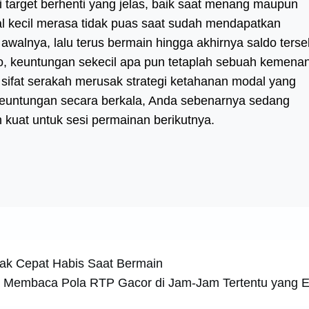
ki target berhenti yang jelas, baik saat menang maupun
al kecil merasa tidak puas saat sudah mendapatkan
walnya, lalu terus bermain hingga akhirnya saldo terse
ko, keuntungan sekecil apa pun tetaplah sebuah kemena
sifat serakah merusak strategi ketahanan modal yang
euntungan secara berkala, Anda sebenarnya sedang
 kuat untuk sesi permainan berikutnya.
dak Cepat Habis Saat Bermain
 Membaca Pola RTP Gacor di Jam-Jam Tertentu yang Ef