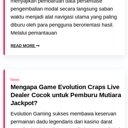
menyajikan pembaruan data persentase
pengembalian modal secara langsung saban
waktu menjadi alat navigasi utama yang paling
diburu oleh para pengguna berorientasi hasil.
Melalui pemantauan
READ MORE
News
Mengapa Game Evolution Craps Live
Dealer Cocok untuk Pemburu Mutiara
Jackpot?
Evolution Gaming sukses membawa keseruan
permainan dadu legendaris dari kasino darat