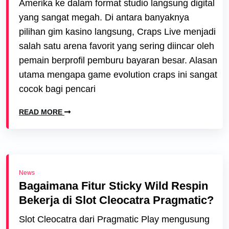
Amerika ke dalam format studio langsung digital
yang sangat megah. Di antara banyaknya
pilihan gim kasino langsung, Craps Live menjadi
salah satu arena favorit yang sering diincar oleh
pemain berprofil pemburu bayaran besar. Alasan
utama mengapa game evolution craps ini sangat
cocok bagi pencari
READ MORE
News
Bagaimana Fitur Sticky Wild Respin
Bekerja di Slot Cleocatra Pragmatic?
Slot Cleocatra dari Pragmatic Play mengusung