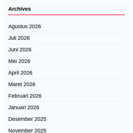
Archives
Agustus 2026
Juli 2026
Juni 2026
Mei 2026
April 2026
Maret 2026
Februari 2026
Januari 2026
Desember 2025
November 2025