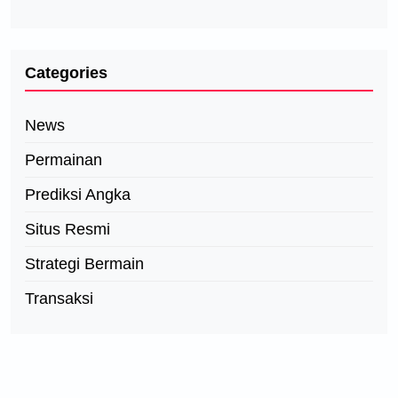
Categories
News
Permainan
Prediksi Angka
Situs Resmi
Strategi Bermain
Transaksi