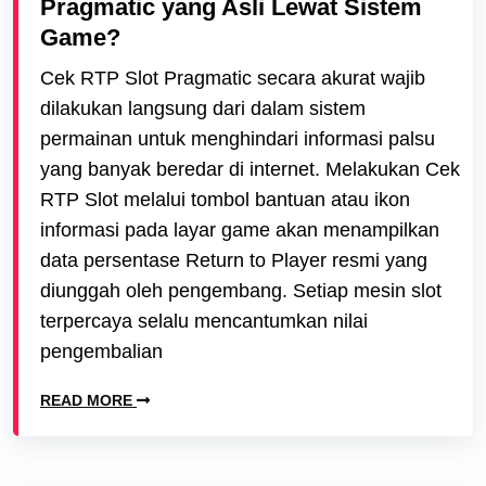
Pragmatic yang Asli Lewat Sistem
Game?
Cek RTP Slot Pragmatic secara akurat wajib
dilakukan langsung dari dalam sistem
permainan untuk menghindari informasi palsu
yang banyak beredar di internet. Melakukan Cek
RTP Slot melalui tombol bantuan atau ikon
informasi pada layar game akan menampilkan
data persentase Return to Player resmi yang
diunggah oleh pengembang. Setiap mesin slot
terpercaya selalu mencantumkan nilai
pengembalian
READ MORE