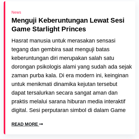
News
Menguji Keberuntungan Lewat Sesi
Game Starlight Princes
Hasrat manusia untuk merasakan sensasi
tegang dan gembira saat menguji batas
keberuntungan diri merupakan salah satu
dorongan psikologis alami yang sudah ada sejak
zaman purba kala. Di era modern ini, keinginan
untuk menikmati dinamika kejutan tersebut
dapat tersalurkan secara sangat aman dan
praktis melalui sarana hiburan media interaktif
digital. Sesi perputaran simbol di dalam Game
READ MORE