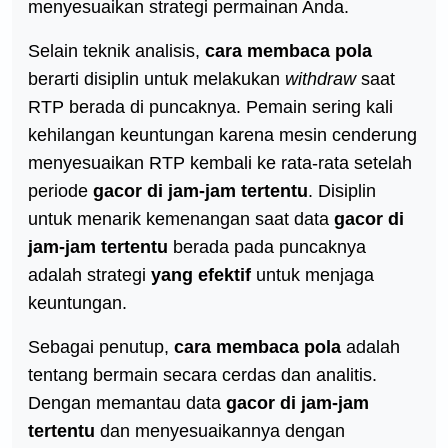
menyesuaikan strategi permainan Anda.
Selain teknik analisis,
cara membaca pola
berarti disiplin untuk melakukan
withdraw
saat
RTP berada di puncaknya. Pemain sering kali
kehilangan keuntungan karena mesin cenderung
menyesuaikan RTP kembali ke rata-rata setelah
periode
gacor di jam-jam tertentu
. Disiplin
untuk menarik kemenangan saat data
gacor di
jam-jam tertentu
berada pada puncaknya
adalah strategi
yang efektif
untuk menjaga
keuntungan.
Sebagai penutup,
cara membaca pola
adalah
tentang bermain secara cerdas dan analitis.
Dengan memantau data
gacor di jam-jam
tertentu
dan menyesuaikannya dengan