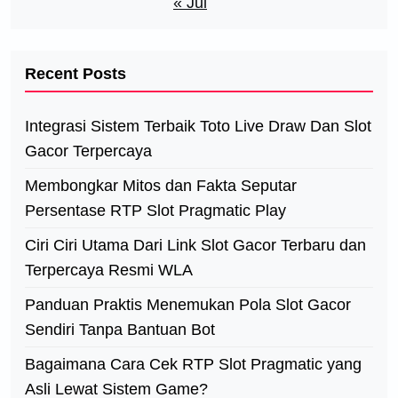
« Jul
Recent Posts
Integrasi Sistem Terbaik Toto Live Draw Dan Slot
Gacor Terpercaya
Membongkar Mitos dan Fakta Seputar
Persentase RTP Slot Pragmatic Play
Ciri Ciri Utama Dari Link Slot Gacor Terbaru dan
Terpercaya Resmi WLA
Panduan Praktis Menemukan Pola Slot Gacor
Sendiri Tanpa Bantuan Bot
Bagaimana Cara Cek RTP Slot Pragmatic yang
Asli Lewat Sistem Game?