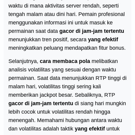
waktu di mana aktivitas server rendah, seperti
tengah malam atau dini hari. Pemain profesional
menggunakan informasi ini untuk masuk ke
permainan saat data
gacor di jam-jam tertentu
menunjukkan tren positif, secara
yang efektif
meningkatkan peluang mendapatkan fitur bonus.
Selanjutnya,
cara membaca pola
melibatkan
analisis volatilitas yang sesuai dengan waktu
permainan. Saat data menunjukkan RTP tinggi di
malam hari, volatilitas tinggi sering kali
memberikan jackpot besar. Sebaliknya, RTP
gacor di jam-jam tertentu
di siang hari mungkin
lebih cocok untuk volatilitas rendah hingga
menengah. Memahami hubungan antara waktu
dan volatilitas adalah taktik
yang efektif
untuk