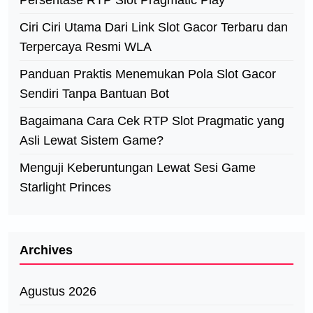
Persentase RTP Slot Pragmatic Play
Ciri Ciri Utama Dari Link Slot Gacor Terbaru dan
Terpercaya Resmi WLA
Panduan Praktis Menemukan Pola Slot Gacor
Sendiri Tanpa Bantuan Bot
Bagaimana Cara Cek RTP Slot Pragmatic yang
Asli Lewat Sistem Game?
Menguji Keberuntungan Lewat Sesi Game
Starlight Princes
Archives
Agustus 2026