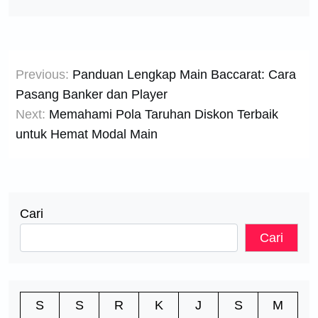
Navigasi
Previous:
Panduan Lengkap Main Baccarat: Cara
pos
Pasang Banker dan Player
Next:
Memahami Pola Taruhan Diskon Terbaik
untuk Hemat Modal Main
Cari
Cari
S
S
R
K
J
S
M