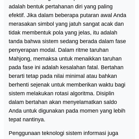
adalah bentuk pertahanan diri yang paling
efektif. Jika dalam beberapa putaran awal Anda
merasakan simbol yang jatuh sangat acak dan
tidak membentuk pola yang jelas, itu adalah
tanda bahwa sistem sedang berada dalam fase
penyerapan modal. Dalam ritme taruhan
Mahjong, memaksa untuk menaikkan taruhan
pada fase ini adalah kesalahan fatal. Bertahan
berarti tetap pada nilai minimal atau bahkan
berhenti sejenak untuk memberikan waktu bagi
sistem melakukan rotasi algoritma. Disiplin
dalam bertahan akan menyelamatkan saldo
Anda untuk digunakan pada momen yang lebih
tepat nantinya.
Penggunaan teknologi sistem informasi juga