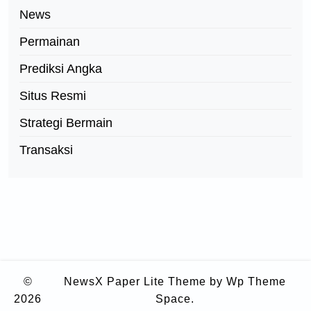
News
Permainan
Prediksi Angka
Situs Resmi
Strategi Bermain
Transaksi
©
NewsX Paper Lite Theme
by Wp Theme
2026
Space.