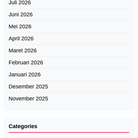
Juli 2026
Juni 2026
Mei 2026
April 2026
Maret 2026
Februari 2026
Januari 2026
Desember 2025
November 2025
Categories