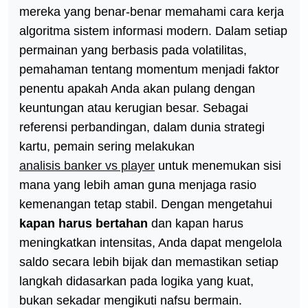
mereka yang benar-benar memahami cara kerja
algoritma sistem informasi modern. Dalam setiap
permainan yang berbasis pada volatilitas,
pemahaman tentang momentum menjadi faktor
penentu apakah Anda akan pulang dengan
keuntungan atau kerugian besar. Sebagai
referensi perbandingan, dalam dunia strategi
kartu, pemain sering melakukan
analisis banker vs player
untuk menemukan sisi
mana yang lebih aman guna menjaga rasio
kemenangan tetap stabil. Dengan mengetahui
kapan harus bertahan
dan kapan harus
meningkatkan intensitas, Anda dapat mengelola
saldo secara lebih bijak dan memastikan setiap
langkah didasarkan pada logika yang kuat,
bukan sekadar mengikuti nafsu bermain.