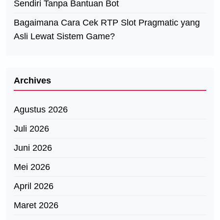
Sendiri Tanpa Bantuan Bot
Bagaimana Cara Cek RTP Slot Pragmatic yang
Asli Lewat Sistem Game?
Archives
Agustus 2026
Juli 2026
Juni 2026
Mei 2026
April 2026
Maret 2026