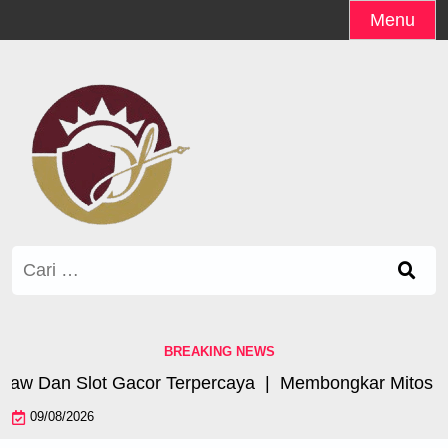
Skip
Menu
to
content
Cari
untuk:
BREAKING NEWS
Draw Dan Slot Gacor Terpercaya |
Membongkar Mitos dan
09/08/2026