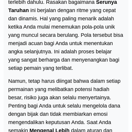
terlebih dahulu. Rasakan bagaimana
Serunya
Taruhan
ini berjalan dengan ritme yang cepat
dan dinamis. Hal yang paling menarik adalah
ketika Anda mulai menemukan pola-pola unik
yang muncul secara berulang. Pola tersebut bisa
menjadi acuan bagi Anda untuk menentukan
angka selanjutnya. Ini adalah proses belajar
yang sangat berharga dan menyenangkan bagi
setiap pemain yang terlibat.
Namun, tetap harus diingat bahwa dalam setiap
permainan yang melibatkan potensi hadiah
besar, risiko juga akan selalu menyertainya.
Penting bagi Anda untuk selalu mengelola dana
dengan bijak dan tidak membiarkan emosi
mengendalikan keputusan Anda. Saat Anda
semakin
Mengenal Lebih
dalam aturan dan