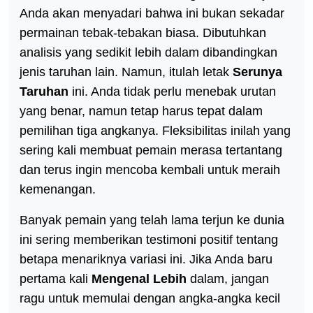
Anda akan menyadari bahwa ini bukan sekadar
permainan tebak-tebakan biasa. Dibutuhkan
analisis yang sedikit lebih dalam dibandingkan
jenis taruhan lain. Namun, itulah letak
Serunya
Taruhan
ini. Anda tidak perlu menebak urutan
yang benar, namun tetap harus tepat dalam
pemilihan tiga angkanya. Fleksibilitas inilah yang
sering kali membuat pemain merasa tertantang
dan terus ingin mencoba kembali untuk meraih
kemenangan.
Banyak pemain yang telah lama terjun ke dunia
ini sering memberikan testimoni positif tentang
betapa menariknya variasi ini. Jika Anda baru
pertama kali
Mengenal Lebih
dalam, jangan
ragu untuk memulai dengan angka-angka kecil