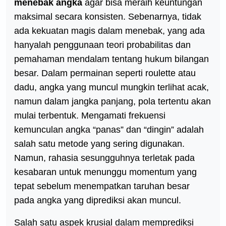
menebak angka
agar bisa meraih keuntungan
maksimal secara konsisten. Sebenarnya, tidak
ada kekuatan magis dalam menebak, yang ada
hanyalah penggunaan teori probabilitas dan
pemahaman mendalam tentang hukum bilangan
besar. Dalam permainan seperti roulette atau
dadu, angka yang muncul mungkin terlihat acak,
namun dalam jangka panjang, pola tertentu akan
mulai terbentuk. Mengamati frekuensi
kemunculan angka “panas” dan “dingin” adalah
salah satu metode yang sering digunakan.
Namun, rahasia sesungguhnya terletak pada
kesabaran untuk menunggu momentum yang
tepat sebelum menempatkan taruhan besar
pada angka yang diprediksi akan muncul.
Salah satu aspek krusial dalam memprediksi