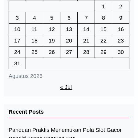
1
2
3
4
5
6
7
8
9
10
11
12
13
14
15
16
17
18
19
20
21
22
23
24
25
26
27
28
29
30
31
Agustus 2026
« Jul
Recent Posts
Panduan Praktis Menemukan Pola Slot Gacor