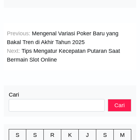
Navigasi
Previous:
Mengenal Variasi Poker Baru yang
pos
Bakal Tren di Akhir Tahun 2025
Next:
Tips Mengatur Kecepatan Putaran Saat
Bermain Slot Online
Cari
Cari
S
S
R
K
J
S
M