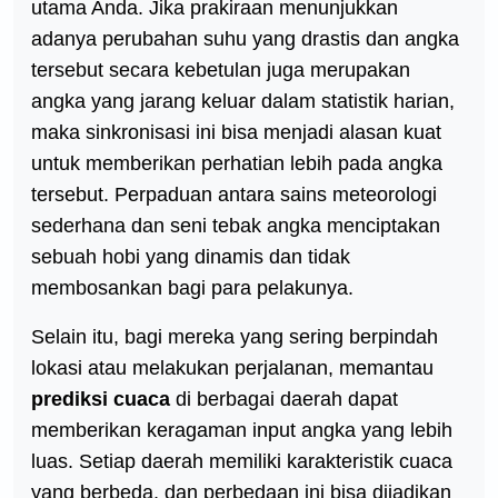
utama Anda. Jika prakiraan menunjukkan
adanya perubahan suhu yang drastis dan angka
tersebut secara kebetulan juga merupakan
angka yang jarang keluar dalam statistik harian,
maka sinkronisasi ini bisa menjadi alasan kuat
untuk memberikan perhatian lebih pada angka
tersebut. Perpaduan antara sains meteorologi
sederhana dan seni tebak angka menciptakan
sebuah hobi yang dinamis dan tidak
membosankan bagi para pelakunya.
Selain itu, bagi mereka yang sering berpindah
lokasi atau melakukan perjalanan, memantau
prediksi cuaca
di berbagai daerah dapat
memberikan keragaman input angka yang lebih
luas. Setiap daerah memiliki karakteristik cuaca
yang berbeda, dan perbedaan ini bisa dijadikan