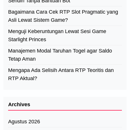
Sendiri Tanpa Bantuan Bot
Bagaimana Cara Cek RTP Slot Pragmatic yang
Asli Lewat Sistem Game?
Menguji Keberuntungan Lewat Sesi Game
Starlight Princes
Manajemen Modal Taruhan Togel agar Saldo
Tetap Aman
Mengapa Ada Selisih Antara RTP Teoritis dan
RTP Aktual?
Archives
Agustus 2026