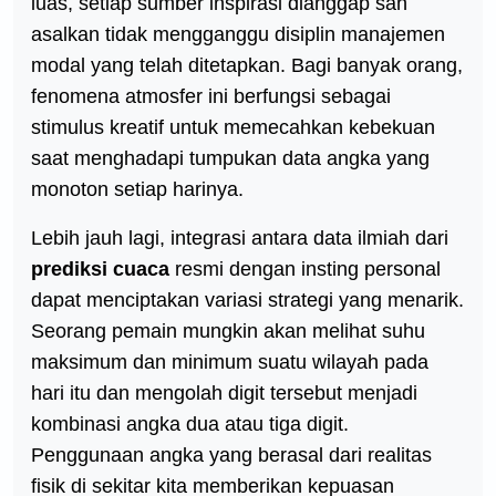
luas, setiap sumber inspirasi dianggap sah
asalkan tidak mengganggu disiplin manajemen
modal yang telah ditetapkan. Bagi banyak orang,
fenomena atmosfer ini berfungsi sebagai
stimulus kreatif untuk memecahkan kebekuan
saat menghadapi tumpukan data angka yang
monoton setiap harinya.
Lebih jauh lagi, integrasi antara data ilmiah dari
prediksi cuaca
resmi dengan insting personal
dapat menciptakan variasi strategi yang menarik.
Seorang pemain mungkin akan melihat suhu
maksimum dan minimum suatu wilayah pada
hari itu dan mengolah digit tersebut menjadi
kombinasi angka dua atau tiga digit.
Penggunaan angka yang berasal dari realitas
fisik di sekitar kita memberikan kepuasan