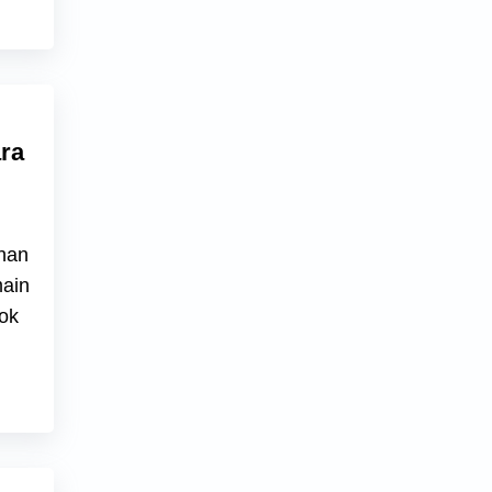
ra
ihan
main
cok