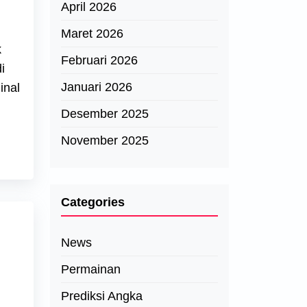
April 2026
Maret 2026
k
Februari 2026
i
Januari 2026
inal
Desember 2025
November 2025
Categories
News
Permainan
Prediksi Angka