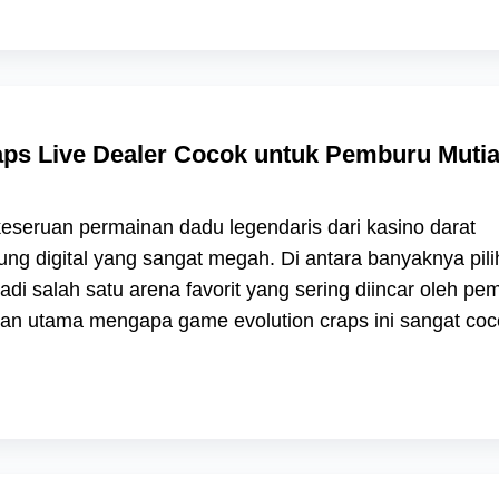
ps Live Dealer Cocok untuk Pemburu Mutia
seruan permainan dadu legendaris dari kasino darat
ung digital yang sangat megah. Di antara banyaknya pil
di salah satu arena favorit yang sering diincar oleh pe
asan utama mengapa game evolution craps ini sangat co