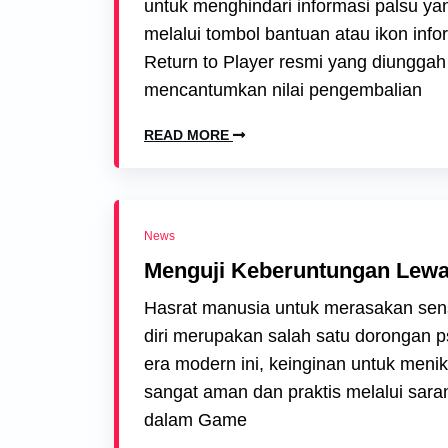
untuk menghindari informasi palsu ya
melalui tombol bantuan atau ikon in
Return to Player resmi yang diunggah
mencantumkan nilai pengembalian
READ MORE
News
Menguji Keberuntungan Lewat
Hasrat manusia untuk merasakan sens
diri merupakan salah satu dorongan p
era modern ini, keinginan untuk menik
sangat aman dan praktis melalui sarana
dalam Game