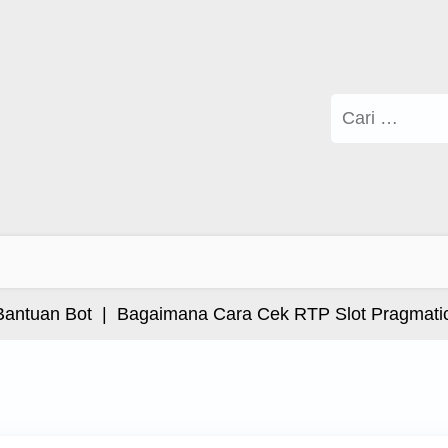
Cari
untuk:
uan Bot |
Bagaimana Cara Cek RTP Slot Pragmatic yan