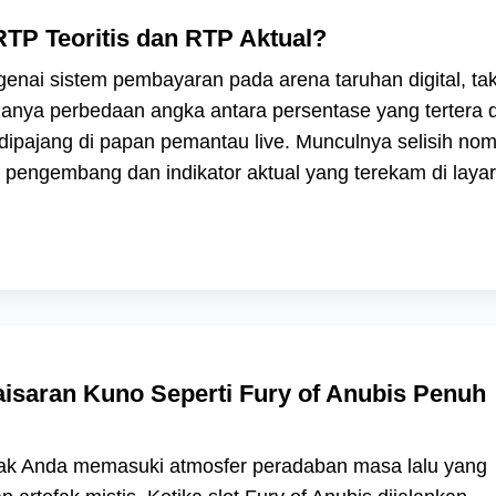
RTP Teoritis dan RTP Aktual?
genai sistem pembayaran pada arena taruhan digital, ta
nya perbedaan angka antara persentase yang tertera d
ipajang di papan pemantau live. Munculnya selisih nom
n pengembang dan indikator aktual yang terekam di layar
isaran Kuno Seperti Fury of Anubis Penuh
jak Anda memasuki atmosfer peradaban masa lalu yang