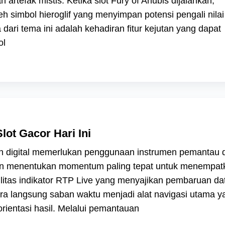
 artefak mistis. Ketika slot Fury of Anubis dijalankan,
h simbol hieroglif yang menyimpan potensi pengali nilai
dari tema ini adalah kehadiran fitur kejutan yang dapat
ol
lot Gacor Hari Ini
han digital memerlukan penggunaan instrumen pemantau 
main menentukan momentum paling tepat untuk menempat
litas indikator RTP Live yang menyajikan pembaruan da
a langsung saban waktu menjadi alat navigasi utama y
rientasi hasil. Melalui pemantauan