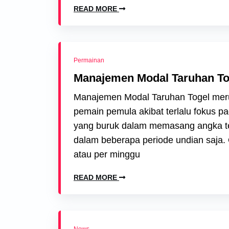
READ MORE
Permainan
Manajemen Modal Taruhan To
Manajemen Modal Taruhan Togel merup
pemain pemula akibat terlalu fokus 
yang buruk dalam memasang angka te
dalam beberapa periode undian saja. O
atau per minggu
READ MORE